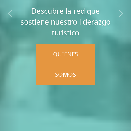
Descubre la red que
Anterior
Sigu
sostiene nuestro liderazgo
turístico
QUIENES
SOMOS