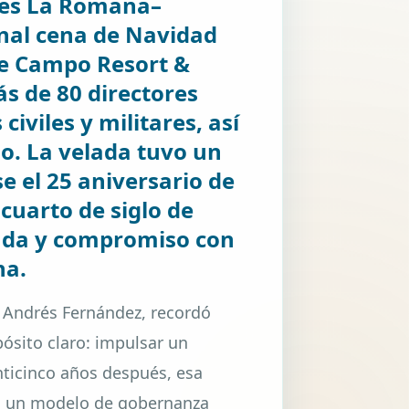
les La Romana–
onal cena de Navidad
de Campo Resort &
ás de 80 directores
iviles y militares, así
no. La velada tuvo un
e el 25 aniversario de
cuarto de siglo de
vada y compromiso con
na.
, Andrés Fernández, recordó
ósito claro: impulsar un
nticinco años después, esa
 en un modelo de gobernanza